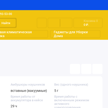
493-53-00
Корзина
0
Найти
0 ₽.
вая климатическая
Гаджеты для Уборки
ика
Дома
Амбушюры наушников
Вес (одного наушника)
вставные (вакуумные)
5 г
Время работы от
Время работы с
аккумулятора в кейсе
включенным режимом
активного
29 ч
шумоподавления