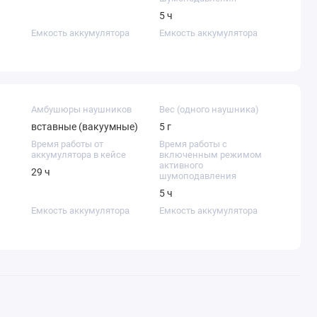
5 ч
Емкость аккумулятора
Емкость аккумулятора
(для одного наушника)
кейса
61 мА·ч
472 мА·ч
Микрофон
Расположение
микрофона
есть
на наушниках
Амбушюры наушников
Вес (одного наушника)
Система активного
Старая цена
вставные (вакуумные)
5 г
шумоподавления (ANC)
8628
Время работы от
Время работы с
есть
аккумулятора в кейсе
включенным режимом
активного
Тип беспроводного
29 ч
шумоподавления
соединения
5 ч
Bluetooth 5.2
Емкость аккумулятора
Емкость аккумулятора
(для одного наушника)
кейса
61 мА·ч
472 мА·ч
Микрофон
Расположение
микрофона
есть
на наушниках
Система активного
Старая цена
шумоподавления (ANC)