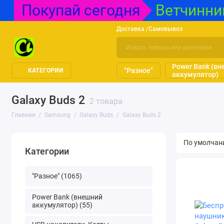
Покупай сегодня
Ветчинниц
Доставка /Самовывоз
Power Bank (в
"Разное"
КАТЕГОРИИ
аккумулятор)
Galaxy Buds 2
2 товара
Главная
Samsung
Galaxy Buds
Galaxy Buds 2
Категории
"Разное" (1065)
Power Bank (внешний
аккумулятор) (55)