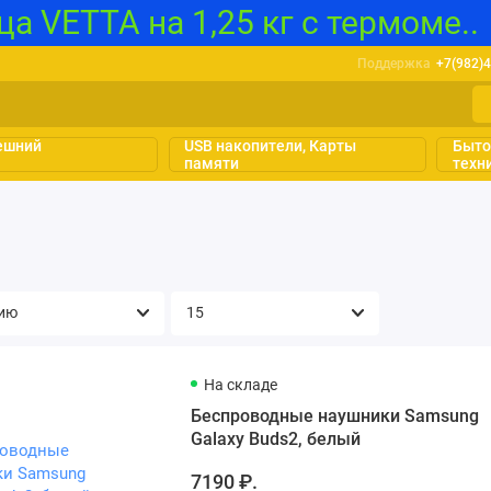
а VETTA на 1,25 кг с термоме..
Поддержка
+7(982)
нешний
USB накопители, Карты
Быто
памяти
техн
На складе
Беспроводные наушники Samsung
Galaxy Buds2, белый
7190 ₽.